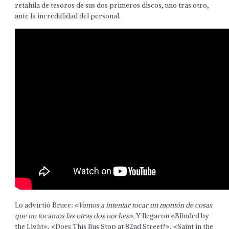
retahíla de tesoros de sus dos primeros discos, uno tras otro,
ante la incredulidad del personal.
Lo advirtió Bruce:
«Vamos a intentar tocar un montón de cosas
que no tocamos las otras dos noches»
. Y llegaron «Blinded by
the Light», «Does This Bus Stop at 82nd Street?», «Saint in the