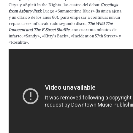
City» y «Spirit in the Night», las cuatro del debut
Greetings
from Asbury Park.
Luego «Summertime Blues» (la única ajena
y un clásico de los años 60), para empezar a continuación un
repaso a ese infravalorado segundo disco,
The Wild The
Innocent and The E Street Shuffle
, con cuarenta minutos de
infarto: «Sandy», «Kitty’s Back», «Incident on 57th Street» y
«Rosalita».