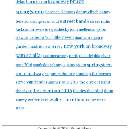
bruce
broadway
born to run
dylan
springsteen
clarence clemons
danny clinch
danny
e street band
federici
disciples of soul
e street radio
Jackson Browne
joe grushecky
john mellencamp
jon
little steven
stewart
Letter to You
madison square
new york
on broadway
garden
madrid
new jersey
patti scialfa
paul mccartney
perth
philadelphia
river
springsteen
springsteen
tour 2016
southside johnny
on broadway
st. james theatre
stand up for heroes
steve van zandt
summer tour 2017
the e street band
the river tour 2016
the river
the ties that bind
thom
walter kerr theatre
walter kerr
zimny
western
stars
Copyright © 2026
Point Blank