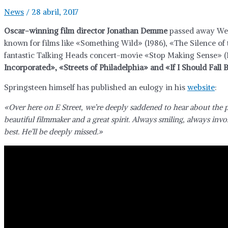
News
/
28 abril, 2017
Oscar-winning film director Jonathan Demme
passed away Wed
known for films like «Something Wild» (1986), «The Silence of 
fantastic Talking Heads concert-movie «Stop Making Sense» (19
Incorporated», «Streets of Philadelphia» and «If I Should Fall
Springsteen himself has published an eulogy in his
website
:
«Over here on E Street, we’re deeply saddened to hear about the 
beautiful filmmaker and a great spirit. Always smiling, always in
best. He’ll be deeply missed.»