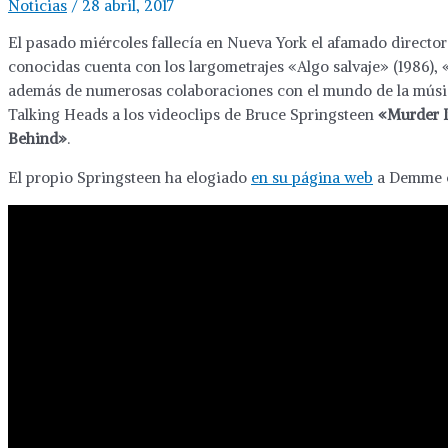
Noticias
/
28 abril, 2017
El pasado miércoles fallecía en Nueva York el afamado directo
conocidas cuenta con los largometrajes «Algo salvaje» (1986), «
además de numerosas colaboraciones con el mundo de la músic
Talking Heads a los videoclips de Bruce Springsteen
«Murder In
Behind»
.
El propio Springsteen ha elogiado
en su página web
a Demme c