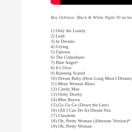
Roy Orbison: Black & White Night 30
inclu
1) Only the Lonely
2) Leah
3) In Dreams
4) Crying
5) Uptown
6) The Comedians
7) Blue Angel+
8) It’s Over
9) Running Scared
10) Dream Baby (How Long Must I Dream)
11) Mean Woman Blues
12) Candy Man
13) Ooby Dooby
14) Blue Bayou
15) Go Go Go (Down the Line)
16) (All I Can Do Is) Dream You
17) Claudette
18) Oh, Pretty Woman (Alternate Version)*
19) Oh, Pretty Woman