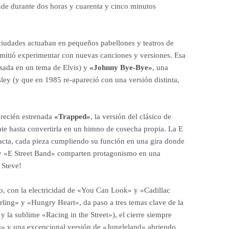
nde durante dos horas y cuarenta y cinco minutos
iudades actuaban en pequeños pabellones y teatros de
rmitió experimentar con nuevas canciones y versiones. Esa
sada en un tema de Elvis) y
«Johnny Bye-Bye»
, una
ley (y que en 1985 re-apareció con una versión distinta,
 recién estrenada
«Trapped»
, la versión del clásico de
e hasta convertirla en un himno de cosecha propia. La E
cta, cada pieza cumpliendo su función en una gira donde
y «E Street Band» comparten protagonismo en una
 Steve!
to, con la electricidad de «You Can Look» y «Cadillac
rling» y «Hungry Heart», da paso a tres temas clave de la
 la sublime «Racing in the Street»), el cierre siempre
a» y una excepcional versión de «Jungleland» abriendo