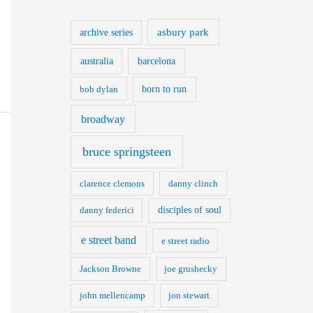
asbury park
archive series
australia
barcelona
bob dylan
born to run
broadway
bruce springsteen
clarence clemons
danny clinch
danny federici
disciples of soul
e street band
e street radio
Jackson Browne
joe grushecky
john mellencamp
jon stewart