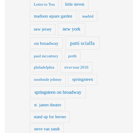
little steven
Letter to You
madison square garden
madrid
new york
new jersey
patti scialfa
on broadway
paul mccartney
perth
philadelphia
river tour 2016
springsteen
southside johnny
springsteen on broadway
st. james theatre
stand up for heroes
steve van zandt