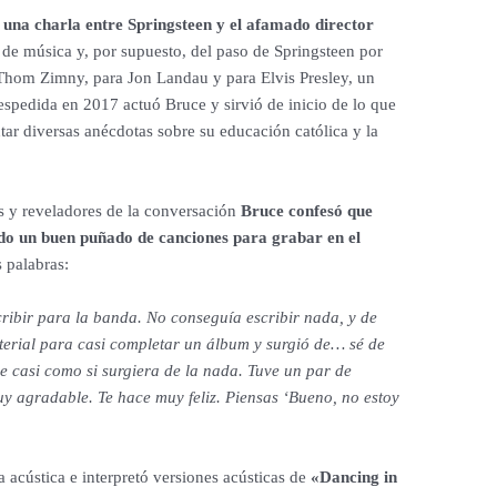
n
una charla entre Springsteen y el afamado director
 de música y, por supuesto, del paso de Springsteen por
Thom Zimny, para Jon Landau y para Elvis Presley, un
pedida en 2017 actuó Bruce y sirvió de inicio de lo que
ntar diversas anécdotas sobre su educación católica y la
s y reveladores de la conversación
Bruce confesó que
do un buen puñado de canciones para grabar en el
s palabras:
cribir para la banda. No conseguía escribir nada, y de
erial para casi completar un álbum y surgió de… sé de
e casi como si surgiera de la nada. Tuve un par de
uy agradable. Te hace muy feliz. Piensas ‘Bueno, no estoy
a acústica e interpretó versiones acústicas de
«Dancing in