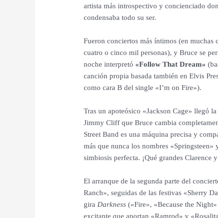
artista más introspectivo y concienciado do
condensaba todo su ser.
Fueron conciertos más íntimos (en muchas c
cuatro o cinco mil personas), y Bruce se pe
noche interpretó
«Follow That Dream»
(ba
canción propia basada también en Elvis Pres
como cara B del single «I’m on Fire»).
Tras un apoteósico «Jackson Cage» llegó la
Jimmy Cliff que Bruce cambia completament
Street Band es una máquina precisa y compa
más que nunca los nombres «Springsteen» 
simbiosis perfecta. ¡Qué grandes Clarence y
El arranque de la segunda parte del concier
Ranch», seguidas de las festivas «Sherry Da
gira
Darkness
(«Fire», «Because the Night» y
excitante que aportan «Ramrod» y «Rosalit