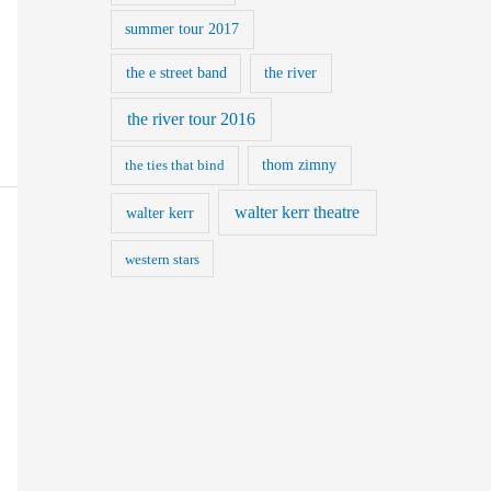
summer tour 2017
the e street band
the river
the river tour 2016
the ties that bind
thom zimny
walter kerr theatre
walter kerr
western stars