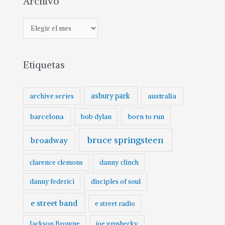
Archivo
Etiquetas
asbury park
australia
archive series
barcelona
born to run
bob dylan
bruce springsteen
broadway
clarence clemons
danny clinch
danny federici
disciples of soul
e street band
e street radio
Jackson Browne
joe grushecky