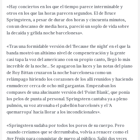
«Hay conciertos en los que el tiempo parece interminable y
otros en los que las horas parecen segundos. El de Bruce
Springsteen, a pesar de durar dos horas y cincuenta minutos,
con un descanso de media hora, pareció un soplo de vida sobre
la decaída y gélida noche barcelonesa».
«Tras una formidable versión del ‘Because the night’ en el que la
banda mostró un altísimo nivel de compenetración y la gente
casi tapa la voz del americano con su propio canto, llegó lo más
increíble de la noche… Se apagaron las luces y las notas del piano
de Roy Bittan cruzaron la noche barcelonesa como un
relámpago hiriendo los corazones de los allí reunidos y haciendo
enmudecer cerca de ocho mil gargantas. Empezaban los
compases de una alucinante versión del ‘Point Blank’, que ponía
los pelos de punta al personal. Springsteen cantaba ya a pleno
pulmón, su voz atronaba el pabellón barcelonés y el ‘A
quemarropa’ hacía llorar a los incondicionales».
«Springsteen sudaba por todos los poros de su cuerpo. Pero
cuando creíamos que se derrumbaba, volvía a renacer como el
Ave Fénix para conquistar de nuevo al público. Salió dos veces