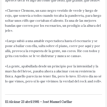
apetece decir es algo así como
qué bello, qué grande, qué bello»
.
«Clarence Clemons, un saxo negro vestido de verde y luego de
rojo, que sonreía a todos cuando tocaba la pandereta, para luego
soltar unos riffs que cortaban el aliento. Es una de las mejores
bandas que corren por los escenarios, un prodigio a la altura del
jefe».
«Luego subió a una amable espectadora hasta el escenario y se
pone a bailar con ella, salta sobre el piano, corre por aquí y por
allá, provoca la respuesta de la gente, sus coros. Rie con todos y
grita con todos: se le ve disfrutar y nunca se cansa».
«La gente, apabullada desde un principio por la intensidad y la
marcha del héroe, pasaba ahora a alucinar con su resistencia
física. Aquello parecía no tener fin, pero lo tuvo. El otro día no sé
lo que vimos, pero sí lo que vivimos: la verdad del rock and roll».
El Alcázar 23 abril 1981 – José Manuel Cuéllar