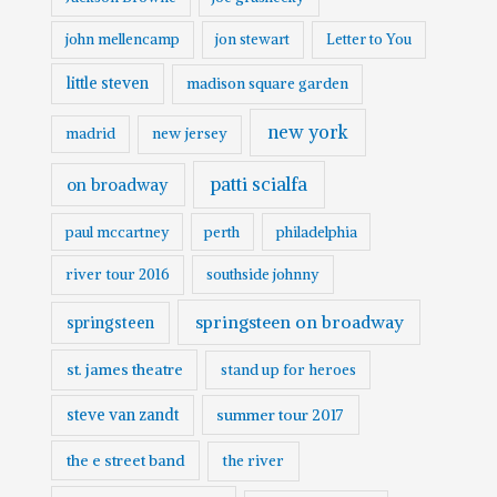
john mellencamp
jon stewart
Letter to You
little steven
madison square garden
new york
madrid
new jersey
patti scialfa
on broadway
paul mccartney
perth
philadelphia
river tour 2016
southside johnny
springsteen on broadway
springsteen
st. james theatre
stand up for heroes
steve van zandt
summer tour 2017
the e street band
the river