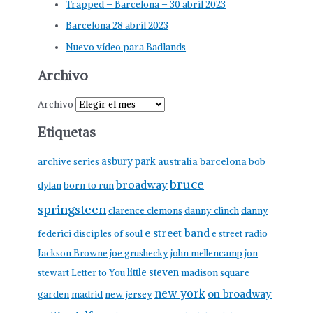
Trapped – Barcelona – 30 abril 2023
Barcelona 28 abril 2023
Nuevo vídeo para Badlands
Archivo
Archivo
Etiquetas
asbury park
australia
barcelona
archive series
bob
bruce
broadway
born to run
dylan
springsteen
clarence clemons
danny clinch
danny
e street band
federici
disciples of soul
e street radio
Jackson Browne
joe grushecky
john mellencamp
jon
little steven
stewart
Letter to You
madison square
new york
on broadway
garden
madrid
new jersey