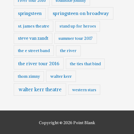
river tour 2016
southside johnny
springsteen on broadway
springsteen
st. james theatre
stand up for heroes
steve van zandt
summer tour 2017
the e street band
the river
the river tour 2016
the ties that bind
walter kerr
thom zimny
walter kerr theatre
western stars
Copyright © 2026
Point Blank