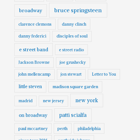
bruce springsteen
broadway
clarence clemons
danny clinch
danny federici
disciples of soul
e street band
e street radio
Jackson Browne
joe grushecky
john mellencamp
jon stewart
Letter to You
little steven
madison square garden
new york
madrid
new jersey
patti scialfa
on broadway
paul mccartney
perth
philadelphia