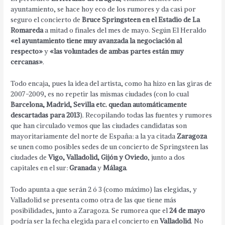
ayuntamiento, se hace hoy eco de los rumores y da casi por
seguro el concierto de
Bruce Springsteen en el Estadio de La
Romareda
a mitad o finales del mes de mayo. Según El Heraldo
«el ayuntamiento tiene muy avanzada la negociación al
respecto»
y
«las voluntades de ambas partes están muy
cercanas»
.
Todo encaja, pues la idea del artista, como ha hizo en las giras de
2007-2009, es no repetir las mismas ciudades (con lo cual
Barcelona, Madrid, Sevilla etc. quedan automáticamente
descartadas para 2013
). Recopilando todas las fuentes y rumores
que han circulado vemos que las ciudades candidatas son
mayoritariamente del norte de España: a la ya citada
Zaragoza
se unen como posibles sedes de un concierto de Springsteen las
ciudades de
Vigo, Valladolid, Gijón y Oviedo
, junto a dos
capitales en el sur:
Granada
y
Málaga
.
Todo apunta a que serán 2 ó 3 (como máximo) las elegidas, y
Valladolid se presenta como otra de las que tiene más
posibilidades, junto a Zaragoza. Se rumorea que el
24 de mayo
podría ser la fecha elegida para el concierto en
Valladolid
. No