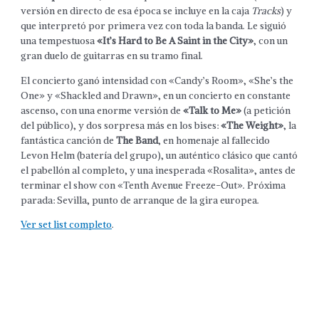
versión en directo de esa época se incluye en la caja
Tracks
) y
que interpretó por primera vez con toda la banda. Le siguió
una tempestuosa
«It’s Hard to Be A Saint in the City»
, con un
gran duelo de guitarras en su tramo final.
El concierto ganó intensidad con «Candy’s Room», «She’s the
One» y «Shackled and Drawn», en un concierto en constante
ascenso, con una enorme versión de
«Talk to Me»
(a petición
del público), y dos sorpresa más en los bises:
«The Weight»
, la
fantástica canción de
The Band
, en homenaje al fallecido
Levon Helm (batería del grupo), un auténtico clásico que cantó
el pabellón al completo, y una inesperada «Rosalita», antes de
terminar el show con «Tenth Avenue Freeze-Out». Próxima
parada: Sevilla, punto de arranque de la gira europea.
Ver set list completo
.