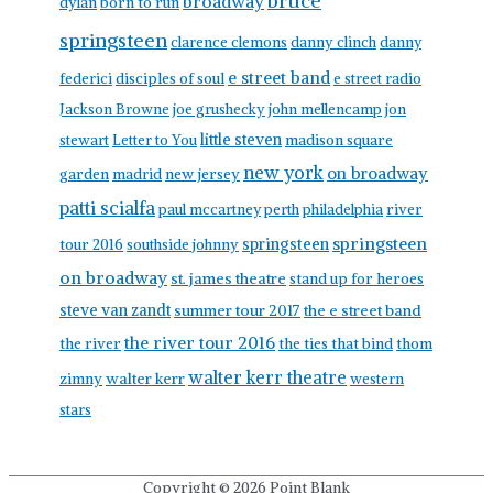
bruce
broadway
born to run
dylan
springsteen
clarence clemons
danny clinch
danny
e street band
federici
disciples of soul
e street radio
Jackson Browne
joe grushecky
john mellencamp
jon
little steven
stewart
Letter to You
madison square
new york
on broadway
garden
madrid
new jersey
patti scialfa
paul mccartney
perth
philadelphia
river
springsteen
springsteen
tour 2016
southside johnny
on broadway
st. james theatre
stand up for heroes
steve van zandt
summer tour 2017
the e street band
the river tour 2016
the river
the ties that bind
thom
walter kerr theatre
walter kerr
zimny
western
stars
Copyright © 2026
Point Blank