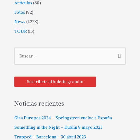
Artículos
(80)
Fotos
(92)
News
(1.278)
TOUR
(15)
B
u
s
c
Suscríbete al boletín gratuito
a
r
p
Noticias recientes
o
Gira Europea 2024 – Springsteen vuelve a España
r
:
Something in the Night – Dublin 9 mayo 2023
Trapped – Barcelona – 30 abril 2023