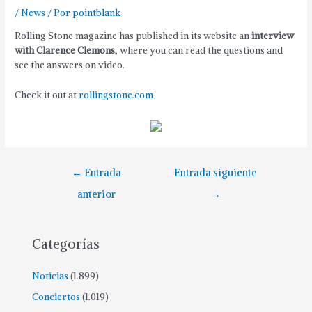
/
News
/ Por
pointblank
Rolling Stone magazine has published in its website an
interview
with Clarence Clemons
, where you can read the questions and
see the answers on video.
Check it out at
rollingstone.com
Navegación
←
Entrada
Entrada siguiente
de
anterior
→
entradas
Categorías
Noticias
(1.899)
Conciertos
(1.019)