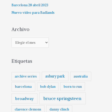
Barcelona 28 abril 2023
Nuevo vídeo para Badlands
Archivo
A
r
c
Etiquetas
h
i
v
asbury park
australia
archive series
o
barcelona
born to run
bob dylan
bruce springsteen
broadway
clarence clemons
danny clinch