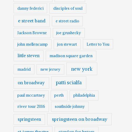
danny federici
disciples of soul
e street band
e street radio
Jackson Browne
joe grushecky
john mellencamp
jon stewart
Letter to You
little steven
madison square garden
new york
madrid
new jersey
patti scialfa
on broadway
paul mccartney
perth
philadelphia
river tour 2016
southside johnny
springsteen on broadway
springsteen
st. james theatre
stand up for heroes