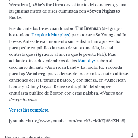
Wrestler»),
«She’s the One»
casi al inicio del concierto, y una
larguísima ristra de bises culminada con
«Seven Nights to
Rock»
.
Fue durante los bises cuando subio
Tim Brennan
(del grupo
bostoniano
Dropkick Murphys
) para tocar «So Young and In
Love». Antes de eso, momento surrealista: Tim aprovecha
para pedir en público la mano de su prometida, la cual
contesta que sí (gracias al micro que le presta Nils). Más
adelante otros dos miembros de los
Murphys
suben al
escenario durante «American Land». La noche fue redonda
para
Jay Weinberg
, pues además de tocar en las cuatro últimas
canciones del set, también bateó, y con fuerza, en «American
Land» y «Glory Days». Bruce se despidió del siempre
entusiasta público de Boston con estas palabra:
«Nunca nos
decepcionais»
.
Ver set list completo
.
[youtube=http://www.youtube.com/watch?v=MkXJ6S4ZHn8]
Navegación de entradas