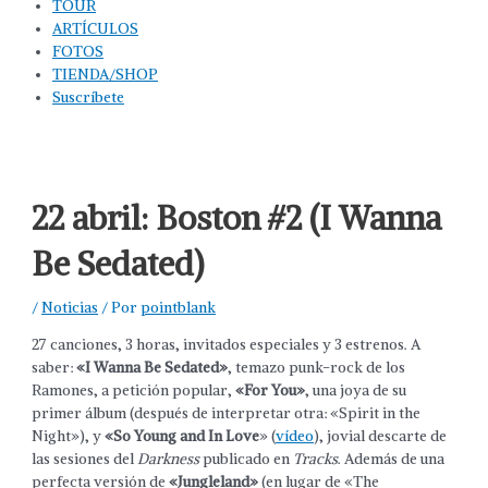
TOUR
ARTÍCULOS
FOTOS
TIENDA/SHOP
Suscríbete
22 abril: Boston #2 (I Wanna
Be Sedated)
/
Noticias
/ Por
pointblank
27 canciones, 3 horas, invitados especiales y 3 estrenos. A
saber:
«I Wanna Be Sedated»
, temazo punk-rock de los
Ramones, a petición popular,
«For You»
, una joya de su
primer álbum (después de interpretar otra: «Spirit in the
Night»), y
«So Young and In Love
» (
vídeo
), jovial descarte de
las sesiones del
Darkness
publicado en
Tracks
. Además de una
perfecta versión de
«Jungleland»
(en lugar de «The