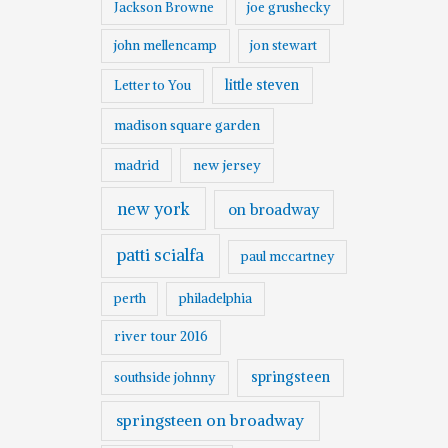
Jackson Browne
joe grushecky
john mellencamp
jon stewart
little steven
Letter to You
madison square garden
madrid
new jersey
new york
on broadway
patti scialfa
paul mccartney
perth
philadelphia
river tour 2016
springsteen
southside johnny
springsteen on broadway