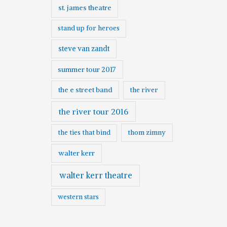
st. james theatre
stand up for heroes
steve van zandt
summer tour 2017
the e street band
the river
the river tour 2016
the ties that bind
thom zimny
walter kerr
walter kerr theatre
western stars