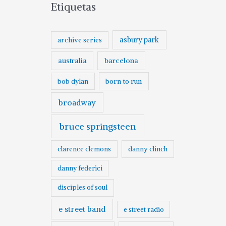
Etiquetas
asbury park
archive series
australia
barcelona
born to run
bob dylan
broadway
bruce springsteen
clarence clemons
danny clinch
danny federici
disciples of soul
e street band
e street radio