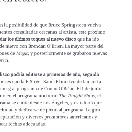
n la posibilidad de que Bruce Springsteen vuelva
uentes consultadas cercanas al artista, este próximo
dar los últimos toques al nuevo disco
que ha ido
 de nuevo con Brendan O’Brien. La mayor parte del
iones de
Magic
, y posteriormente se grabaron nuevas
rici.
disco podría editarse a primeros de año, seguido
eses con la E Street Band. El motivo de tan corta
nberg al programa de Conan O’Brian. El 1 de junio
eno en el programa nocturno
The Tonight Show
, el
rama se emite desde Los Ángeles, y esto hará que
 ciudad y dedicarse de pleno al programa. La gira
reparación y diversos promotores americanos y
scar fechas adecuadas.